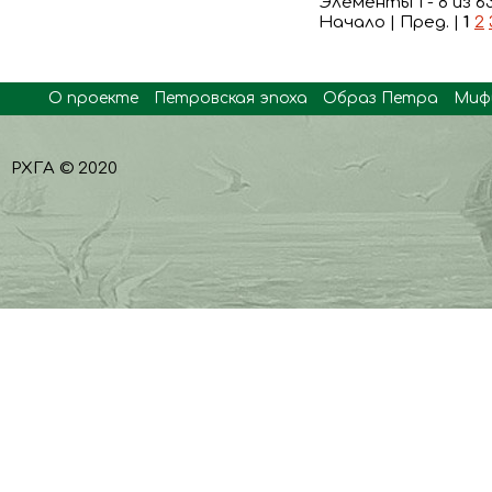
Элементы 1 - 8 из 6
Начало | Пред. |
1
2
О проекте
Петровская эпоха
Образ Петра
Миф
РХГА © 2020