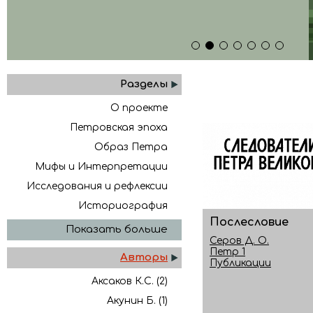
1
2
3
4
5
6
7
Разделы
О проекте
Петровская эпоха
Образ Петра
Мифы и Интерпретации
Исследования и рефлексии
Историография
Послесловие
Показать больше
Серов Д. О.
Петр 1
Авторы
Публикации
Аксаков К.С. (2)
Акунин Б. (1)