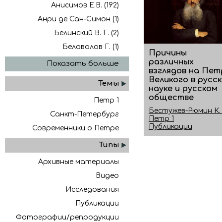
Анисимов Е.В. (192)
Анри де Сан-Симон (1)
Белинский В. Г. (2)
Беловолов Г. (1)
Причины
различных
Показать больше
взглядов на Пет
Великого в русс
Темы
науке и русском
обществе
Петр 1
Бестужев-Рюмин К. 
Санкт-Петербург
Петр 1
Публикации
Современники о Петре
Типы
Архивные материалы
Видео
Исследования
Публикации
Фотографии/репродукции