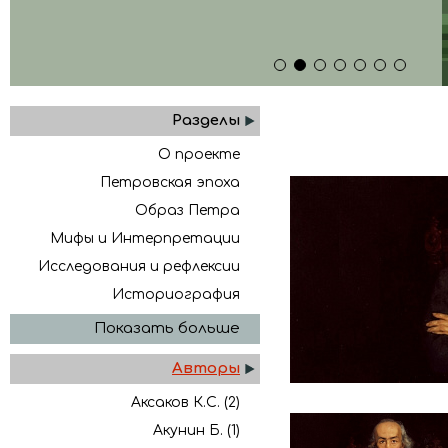
1
2
3
4
5
6
7
Разделы
О проекте
Петровская эпоха
Образ Петра
Мифы и Интерпретации
Исследования и рефлексии
Историография
Показать больше
Авторы
Аксаков К.С. (2)
Акунин Б. (1)