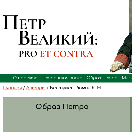
О проекте
Петровская эпоха
Образ Петра
Миф
Главная
/
Авторы
/ Бестужев-Рюмин К. Н.
Образ Петра