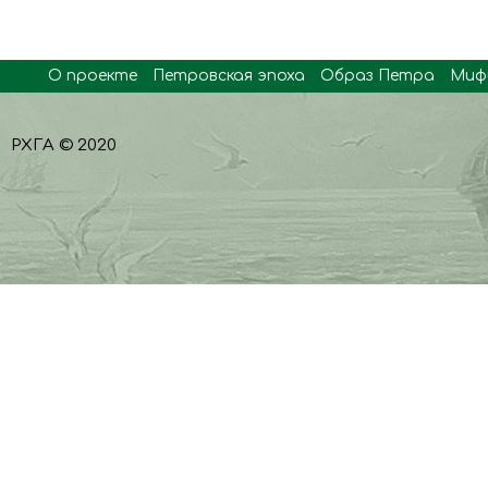
О проекте
Петровская эпоха
Образ Петра
Миф
РХГА © 2020