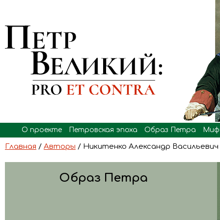
О проекте
Петровская эпоха
Образ Петра
Миф
Главная
/
Авторы
/ Никитенко Александр Васильевич
Образ Петра