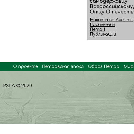
самодержавцу
Всероссийскому,
Отцу Отечеств
Никитенко Алекса
Васильевич
Петр 1
Публикации
О проекте
Петровская эпоха
Образ Петра
Миф
РХГА © 2020