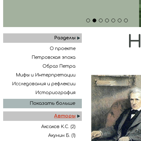
1
2
3
4
5
6
7
Н
Разделы
О проекте
Петровская эпоха
Образ Петра
Мифы и Интерпретации
Исследования и рефлексии
Историография
Показать больше
Авторы
Аксаков К.С. (2)
Акунин Б. (1)