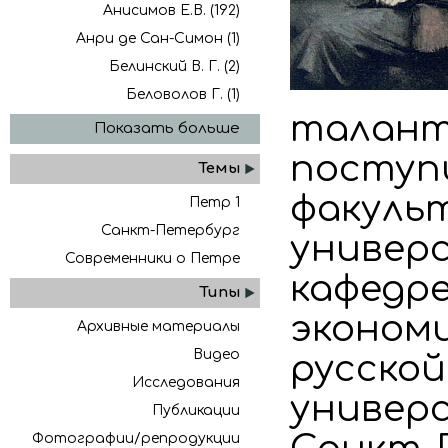
Анисимов Е.В. (192)
Анри де Сан-Симон (1)
Белинский В. Г. (2)
Беловолов Г. (1)
талант
Показать больше
поступ
Темы
факуль
Петр 1
Санкт-Петербург
универс
Современники о Петре
кафедр
Типы
экономи
Архивные материалы
Видео
русско
Исследования
универс
Публикации
Фотографии/репродукции