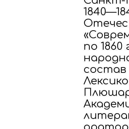
Санкт-
1840—18
Отечест
«Соврем
по 186
народно
состав
Лексико
Плюшар
Академи
литера
оратор