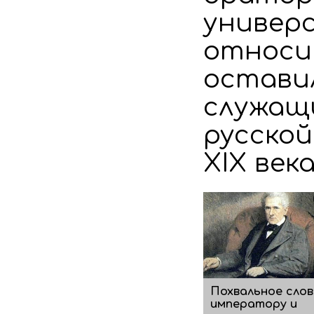
универ
относит
оставил
служащ
русско
XIX века
Похвальное сло
императору и