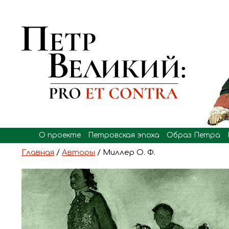
О проекте
Петровская эпоха
Образ Петра
Главная
/
Авторы
/ Миллер О. Ф.
Образ Петра