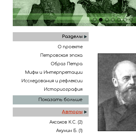
1
2
3
4
5
6
7
Разделы
О проекте
Петровская эпоха
Образ Петра
Мифы и Интерпретации
Исследования и рефлексии
Историография
Показать больше
Авторы
Аксаков К.С. (2)
Акунин Б. (1)