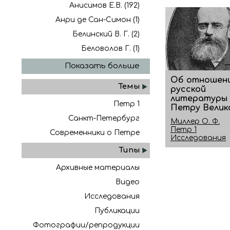
Анисимов Е.В. (192)
Анри де Сан-Симон (1)
Белинский В. Г. (2)
Беловолов Г. (1)
Показать больше
Об отношен
Темы
русской
литературы 
Петр 1
Петру Велик
Санкт-Петербург
Миллер О. Ф.
Петр 1
Современники о Петре
Исследования
Типы
Архивные материалы
Видео
Исследования
Публикации
Фотографии/репродукции