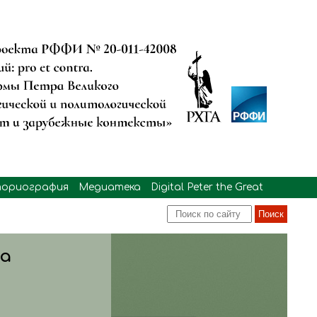
ориография
Медиатека
Digital Peter the Great