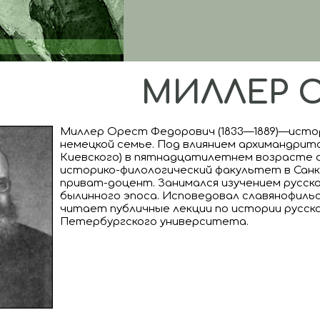
МИЛЛЕР О.
Миллер Орест Федорович (1833—1889)—истори
немецкой семье. Под влиянием архимандри
Киевского) в пятнадцатилетнем возрасте с
историко-филологический факультет в Санк
приват-доцент. Занимался изучением русско
былинного эпоса. Исповедовал славянофильск
читает публичные лекции по истории русско
Петербургского университета.