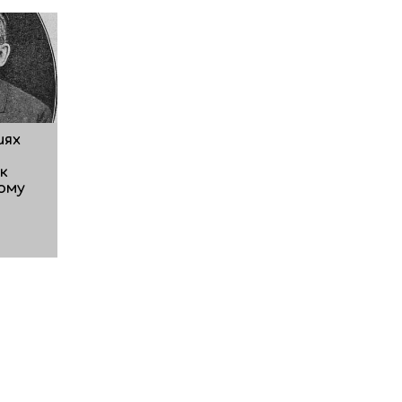
иях
к
ому