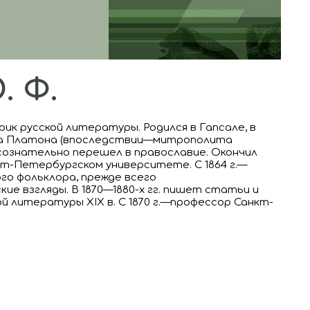
 Ф.
к русской литературы. Родился в Гапсале, в
та Платона (впоследствии—митрополита
ознательно перешел в православие. Окончил
т-Петербургском университете. С 1864 г.—
го фольклора, прежде всего
ие взгляды. В 1870—1880-х гг. пишет статьи и
й литературы ХIХ в. С 1870 г.—профессор Санкт-