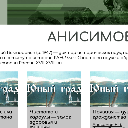
АНИСИМОВ 
ий Викторович (р. 1947) — доктор исторических наук, 
о института истории РАН. Член Совета по науке и об
тории России XVII–XVIII вв.
, или
Чистота и
Полиция — ду
нтана
караулы — залог
гражданства
здоровья и
Анисимов Е.В.
тишины