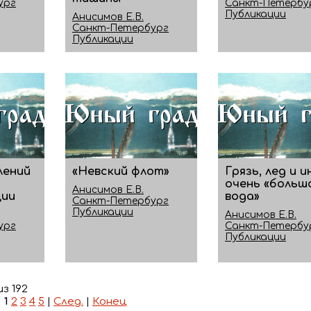
ург
Санкт-Петербу
Публикации
Анисимов Е.В.
Санкт-Петербург
Публикации
лений
«Невский флот»
Грязь, лед и 
очень «больш
Анисимов Е.В.
ции
вода»
Санкт-Петербург
Публикации
Анисимов Е.В.
ург
Санкт-Петербу
Публикации
из 192
|
1
2
3
4
5
|
След.
|
Конец