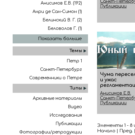
Санкт-Петерб
Анисимов Е.В. (192)
Публикации
Анри де Сан-Симон (1)
Белинский В. Г. (2)
Беловолов Г. (1)
Показать больше
Темы
Петр 1
Санкт-Петербург
Чума пересе
Современники о Петре
и ужас
регламента
Типы
Анисимов Е.В.
Санкт-Петерб
Архивные материалы
Публикации
Видео
Исследования
Публикации
Элементы 1 - 8 
Начало | Пред. 
Фотографии/репродукции