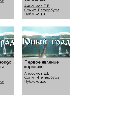
рг
Анисимов Е.В.
Санкт-Петербург
Публикации
иногда
Первое явление
ая
корюшки
Анисимов Е.В.
Санкт-Петербург
Публикации
рг