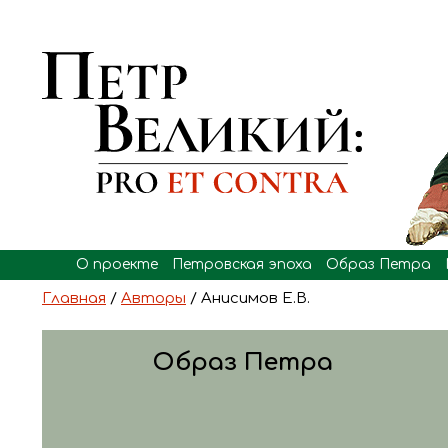
О проекте
Петровская эпоха
Образ Петра
Главная
/
Авторы
/ Анисимов Е.В.
Образ Петра