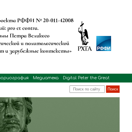
ориография
Медиатека
Digital Peter the Great