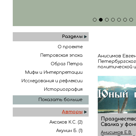
1
2
3
4
5
6
7
Разделы
О проекте
Петровская эпоха
Анисимов Евген
Петербургског
Образ Петра
политической ис
Мифы и Интерпретации
Исследования и рефлексии
Историография
Показать больше
Авторы
Празднество
Аксаков К.С. (2)
Свалка у фо
Акунин Б. (1)
Анисимов Е.В.