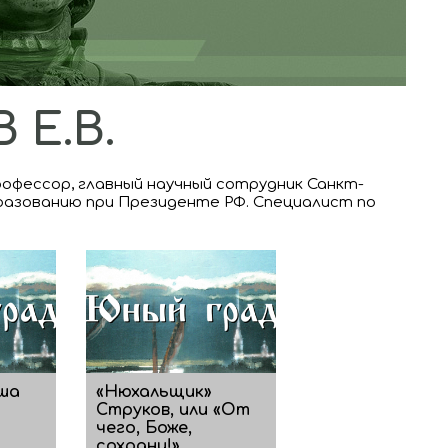
Е.В.
профессор, главный научный сотрудник Санкт-
разованию при Президенте РФ. Специалист по
ша
«Нюхальщик»
Струков, или «От
чего, Боже,
сохрани!»