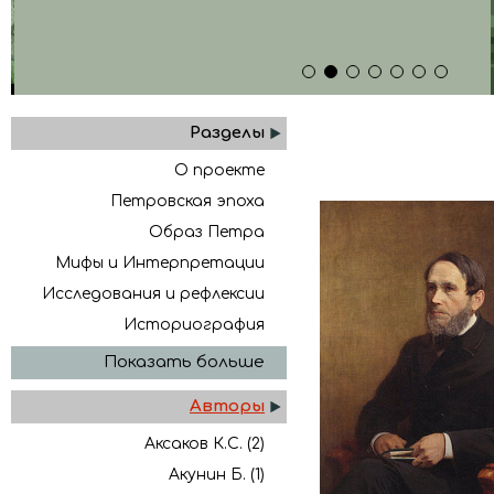
1
2
3
4
5
6
7
Разделы
О проекте
Петровская эпоха
Образ Петра
Мифы и Интерпретации
Исследования и рефлексии
Историография
Показать больше
Авторы
Аксаков К.С. (2)
Акунин Б. (1)