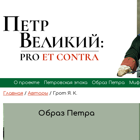
О проекте
Петровская эпоха
Образ Петра
Миф
Главная
/
Авторы
/ Грот Я. К.
Образ Петра