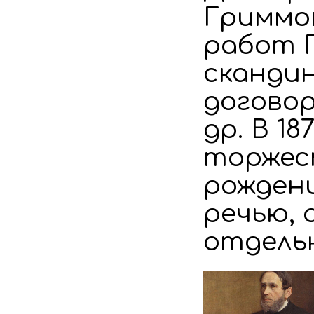
Гриммом
работ 
сканди
договор»
др. В 1
торжест
рожден
речью, 
отдельн