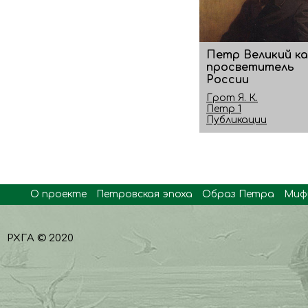
Петр Великий ка
просветитель
России
Грот Я. К.
Петр 1
Публикации
О проекте
Петровская эпоха
Образ Петра
Миф
РХГА © 2020