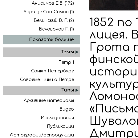
Анисимов Е.В. (192)
Анри де Сан-Симон (1)
1852 по
Белинский В. Г. (2)
Беловолов Г. (1)
лицея.
Показать больше
Грота 
Темы
финской
Петр 1
истори
Санкт-Петербург
Современники о Петре
культур
Типы
Ломонос
Архивные материалы
«Письма
Видео
Шувалов
Исследования
Публикации
Дмитрие
Фотографии/репродукции