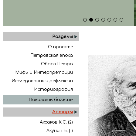
1
2
3
4
5
6
7
Разделы
О проекте
Петровская эпоха
Образ Петра
Мифы и Интерпретации
Исследования и рефлексии
Историография
Показать больше
Авторы
Аксаков К.С. (2)
Акунин Б. (1)