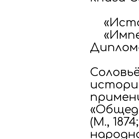
«Истори
«Импер
Дипломат
Соловьё
истории»
примени
«Общед
(М., 187
народно