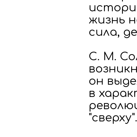
историч
жизнь 
сила, д
С. М. С
возникн
он выде
в хара
революц
"сверху"