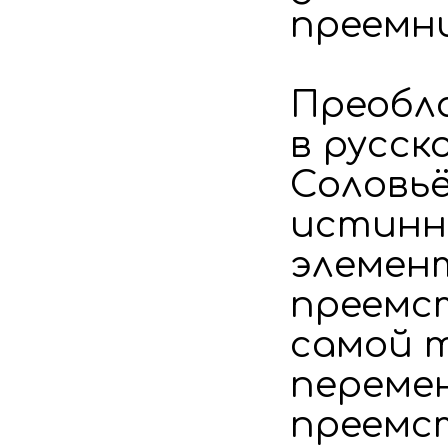
преемни
Преобл
в русск
Соловьё
истинн
элемен
преемс
самой т
перемен
преемст