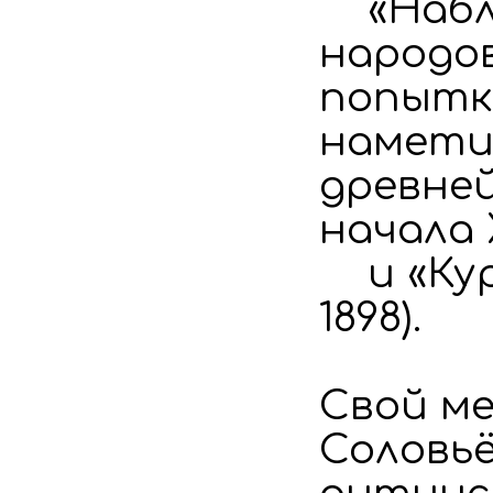
«Наблю
народов
попытк
наметит
древней
начала 
и «Курс
1898).
Свой м
Соловьё