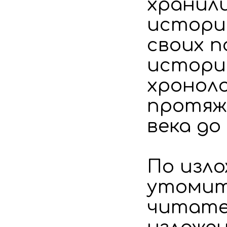
хранили
историк
своих п
истории
хронол
протяж
века до
По изл
утомит
читател