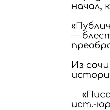
начал, 
«Публич
— блес
преобр
Из сочи
истори
«Писате
ист.-юри