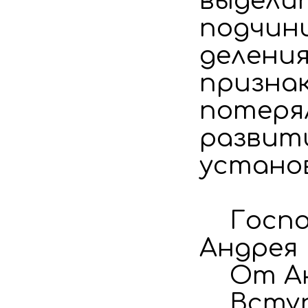
выделит
подчин
деления
признак
потерял
развити
установ
Господ
Андрея
От Анд
Вступл