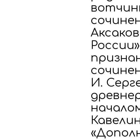
вотчин
сочинени
Аксаков
России»
призна
сочинени
И. Серг
древнер
началом 
Кавелин
«Дополн