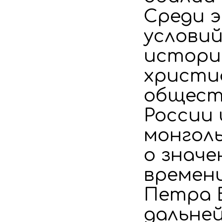
Среди э
услови
истории
христиа
обществ
России 
монголь
о значе
времени
Петра B
дальней