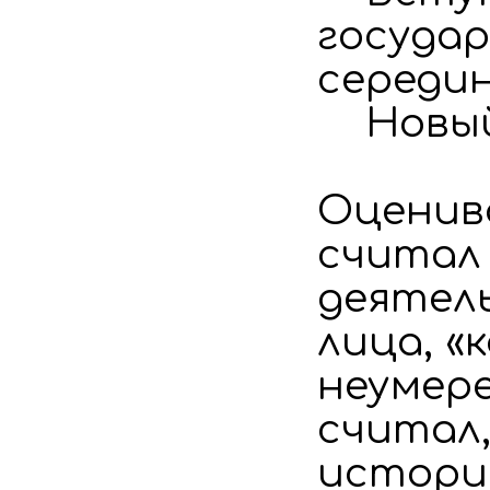
госуда
середин
Новый 
Оценива
считал
деятел
лица, «
неумер
считал,
истори