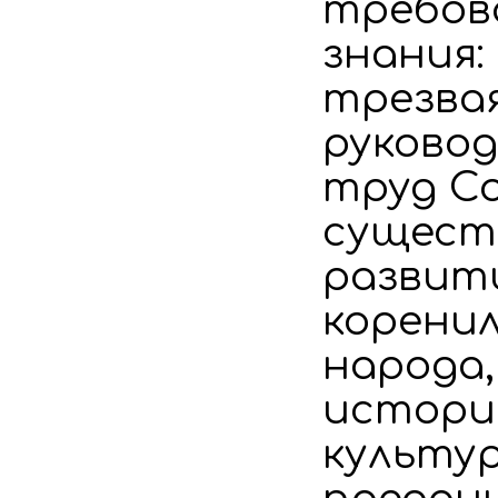
требов
знания:
трезва
руково
труд С
сущест
развити
корени
народа,
истории
культу