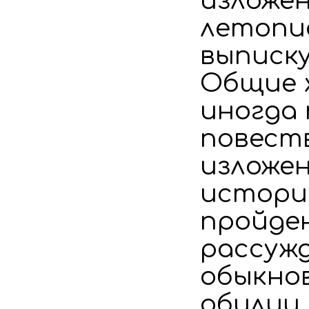
изложен
летопис
выписку
Общие 
иногда
повест
изложен
историч
пройде
рассуж
обыкно
обилии 