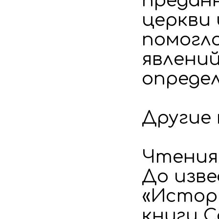
преданн
церкви 
помогло
явлений
опреде
Другие
Чтения
До изв
«Истори
книги С