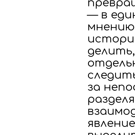
превращ
— в еди
мнению 
истори
делить
отдельн
следить
за неп
разделя
взаимо
явление