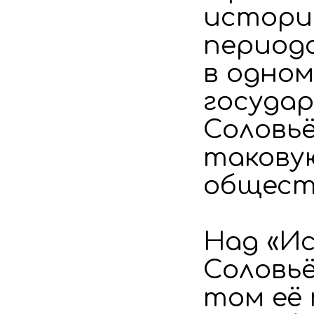
истори
периода
в одно
госуда
Соловьё
таковую
общест
Над «И
Соловьё
том её 