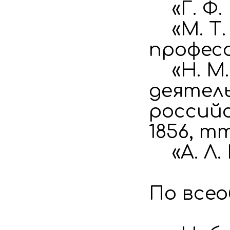
«Г. Ф. 
«М. Т. 
профессо
«Н. М.
деятел
российс
1856, тт.
«А. Л. 
По все