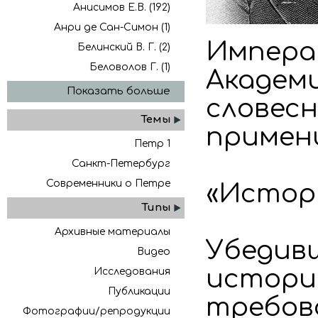
Анисимов Е.В. (192)
Анри де Сан-Симон (1)
Импера
Белинский В. Г. (2)
Беловолов Г. (1)
Академи
Показать больше
словесн
Темы
примени
Петр 1
Санкт-Петербург
Современники о Петре
«Истор
Типы
Архивные материалы
Убедив
Видео
истори
Исследования
Публикации
требова
Фотографии/репродукции