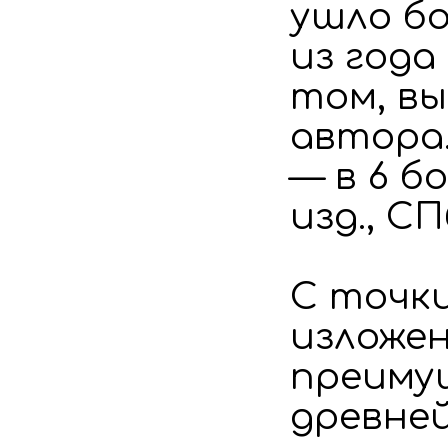
ушло бо
из года
том, вы
автора
— в 6 б
изд., СПб
С точк
изложе
преиму
древней