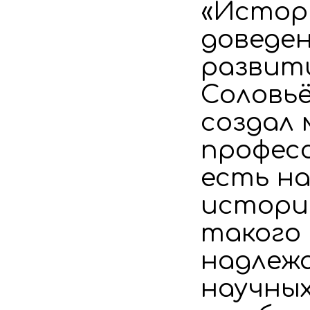
«Истори
доведен
развит
Соловьё
создал 
професс
есть н
истори
такого 
надлеж
научных