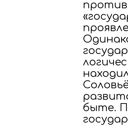
против
«госуда
проявле
Одинако
государ
логичес
находил
Соловьё
развито
быте. 
госуда