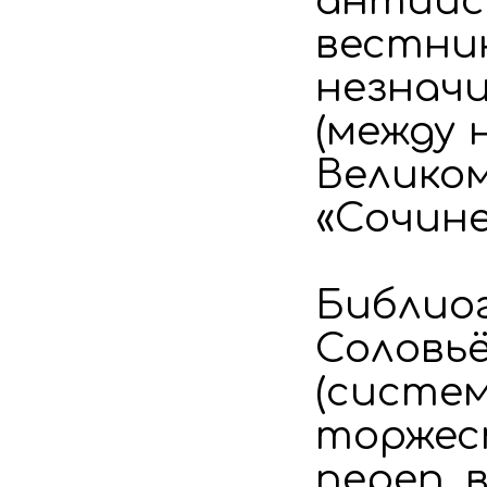
антиис
вестник»
незнач
(между 
Великом
«Сочинен
Библио
Соловьё
(систем
торжеств
переп. 