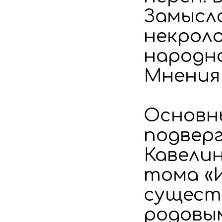
Замысло
некрол
народно
Мнения
Основны
подверг
Кавелин
тома «И
сущест
родовы