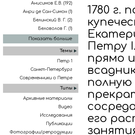
Анисимов Е.В. (192)
1780 г.
Анри де Сан-Симон (1)
купечес
Белинский В. Г. (2)
Беловолов Г. (1)
Екатер
Показать больше
Петру 
Темы
прямо 
Петр 1
всадник
Санкт-Петербург
Современники о Петре
полную 
Типы
прекра
Архивные материалы
сосред
Видео
его рас
Исследования
Публикации
занятия
Фотографии/репродукции