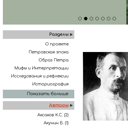
1
2
3
4
5
6
7
Разделы
О проекте
Петровская эпоха
Образ Петра
Мифы и Интерпретации
Исследования и рефлексии
Историография
Показать больше
Авторы
Аксаков К.С. (2)
Акунин Б. (1)