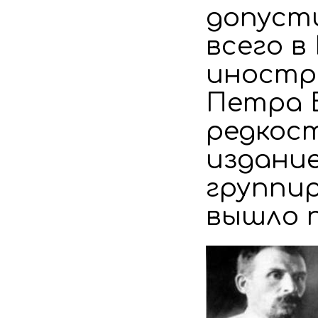
допусти
всего в
иностра
Петра 
редкост
издание
группи
вышло по